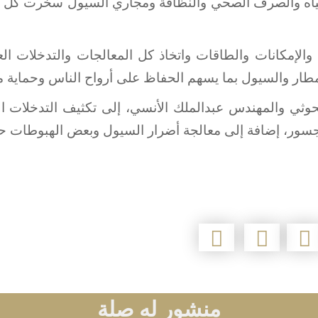
لمياه والصرف الصحي والنظافة ومجاري السيول سخًرت كل معد
 والإمكانات والطاقات واتخاذ كل المعالجات والتدخلات الع
طار والسيول بما يسهم الحفاظ على أرواح الناس وحماية من
لحوثي والمهندس عبدالملك الأنسي، إلى تكثيف التدخلات ال
جسور، إضافة إلى معالجة أضرار السيول وبعض الهبوطات حاليا
منشور له صلة