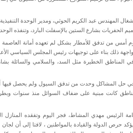
غال المهندس عبد الكريم الحوثي، ومدير الوحدة التنفيذية
م الحفريات بشارع الستين بالإسفلت البارد، وتنفذه الوحدة 
م أمس من تدفق للأمطار بشكل لم تعهده أمانة العاصمة من
مواجهة ذلك بناء على توجيهات رئيس المجلس السياسي الأعلى
 المناطق الخطيرة مثل السد، والسلامي والسائلة بشارع
في حل المشاكل وحدت من تدفق السيول ولم يحصل فيها أ
طق كانت مبنية على ضفاف السوائل منذ سنوات وبطريق
امة الرئيس مهدي المشاط، فجر اليوم وتفقده المنازل الم
د حرص الدولة والقيادة بالمواطنين ، لافتا إلى أن لجان ال